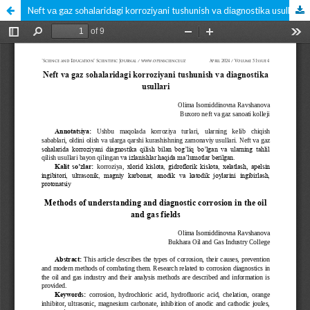
Nеft vа gаz sоhаlаridаgi kоrrоziуаni tushunish vа diаgnоstikа usullаri