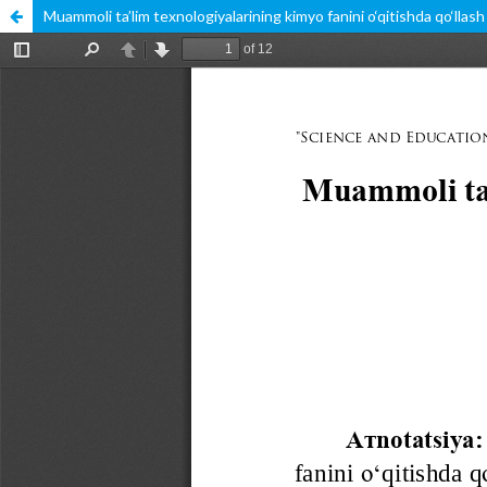
Muammoli ta’lim texnologiyalarining kimyo fanini o‘qitishda qo‘llash