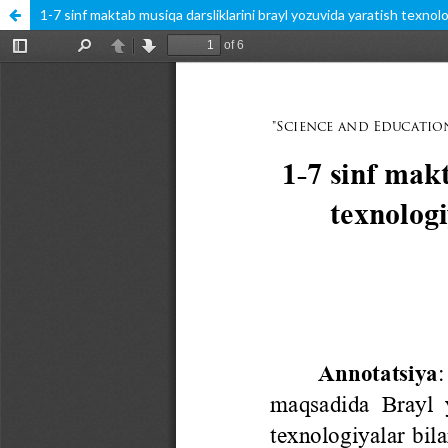
1-7 sinf maktab musiqa darsliklarini brayl yozuvida yaratish texno