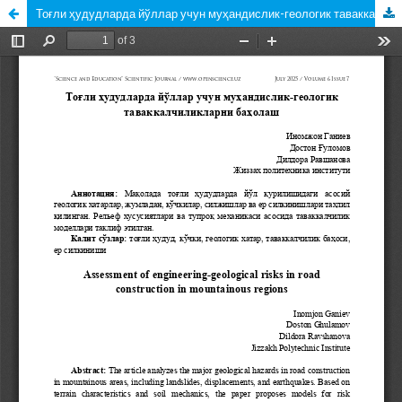
Тоғли ҳудудларда йўллар учун муҳандислик-геологик таваккалчиликларни баҳолаш