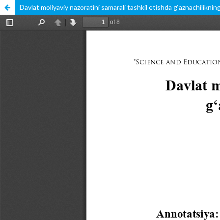
Davlat moliyaviy nazoratini samarali tashkil etishda g‘aznachilikning