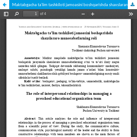
Maktabgacha ta’lim tashkiloti jamoasini boshqarishda shaxslararo munosabatlarning roli