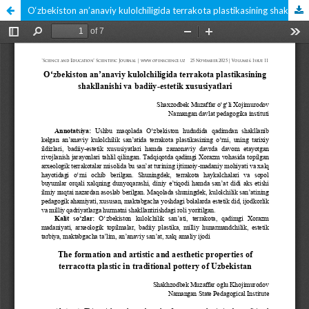
O‘zbekiston an’anaviy kulolchiligida terrakota plastikasining shakllanishi va badiiy-estetik xususiyatlari