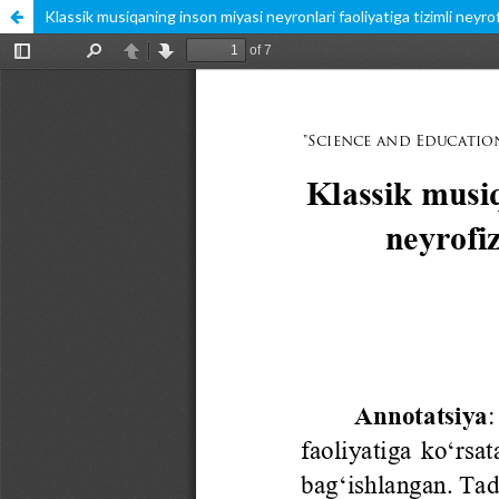
Klassik musiqaning inson miyasi neyronlari faoliyatiga tizimli neyrofiz