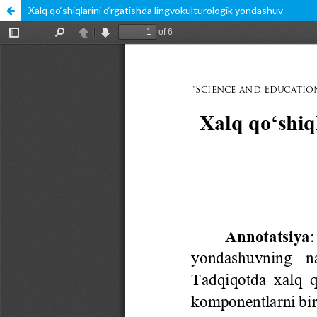
Xalq qo‘shiqlarini o‘rgatishda lingvokulturologik yondashuv