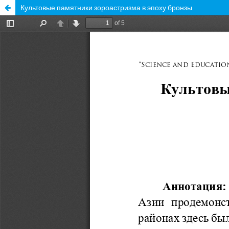
Культовые памятники зороастризма в эпоху бронзы