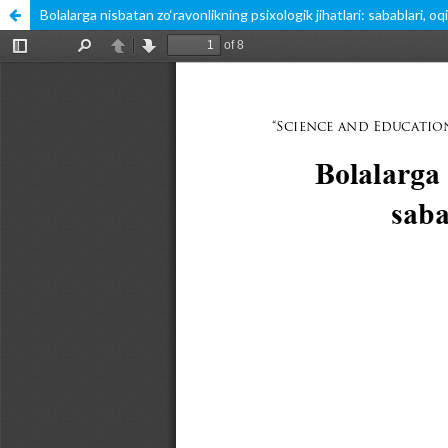
Bolalarga nisbatan zo‘ravonlikning psixologik jihatlari: sabablari, oqib