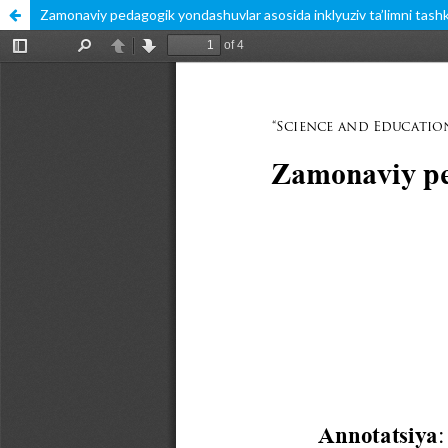
Zamonaviy pedagogik yondashuvlar asosida inklyuziv ta’limni tashki