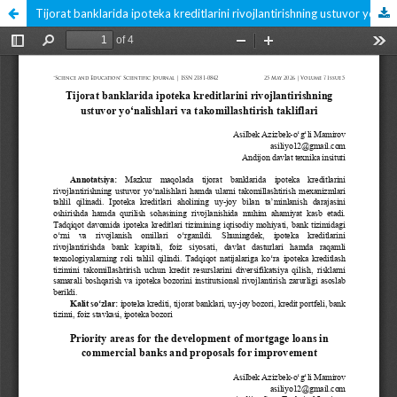
Tijorat banklarida ipoteka kreditlarini rivojlantirishning ustuvor yo‘nalishlari va takomillashtirish takliflari