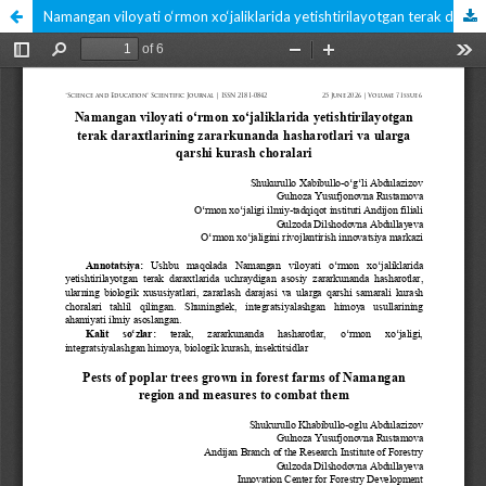
Namangan viloyati o‘rmon xo‘jaliklarida yetishtirilayotgan terak daraxtlarining zararkunanda hasharotlari va ularga qarshi kurash choralari