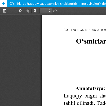
O‘smirlarda huquqiy savodxonlikni shakllantirishning psixologik de