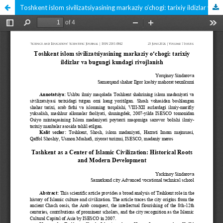
Toshkent islom sivilizatsiyasining markaziy o‘chogi: tarixiy ildizlar va bugungi kundagi rivojlanish