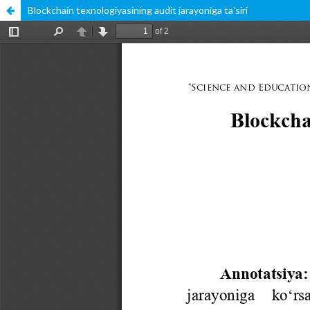
Blockchain texnologiyasining audit jarayoniga taʼsiri