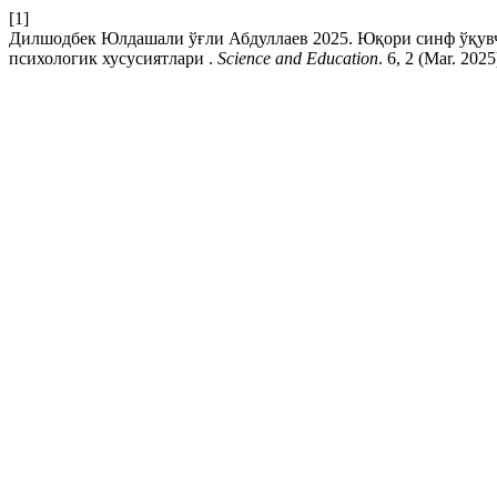
[1]
Дилшодбек Юлдашали ўғли Абдуллаев 2025. Юқори синф ўқув
психологик хусусиятлари .
Science and Education
. 6, 2 (Mar. 202