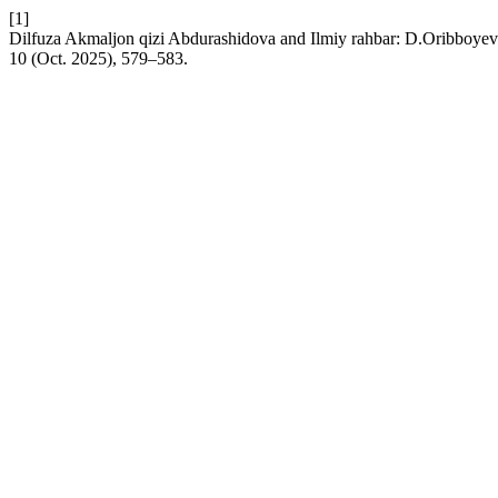
[1]
Dilfuza Akmaljon qizi Abdurashidova and Ilmiy rahbar: D.Oribboyeva
10 (Oct. 2025), 579–583.