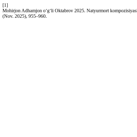
[1]
Mohirjon Adhamjon o‘g‘li Oktabrov 2025. Natyurmort kompozisiyasida 
(Nov. 2025), 955–960.