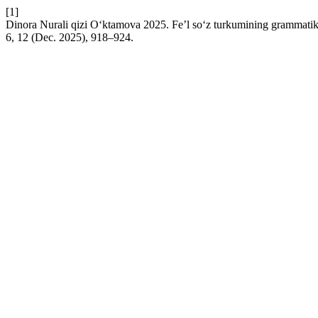
[1]
Dinora Nurali qizi O‘ktamova 2025. Fe’l so‘z turkumining grammatik xu
6, 12 (Dec. 2025), 918–924.