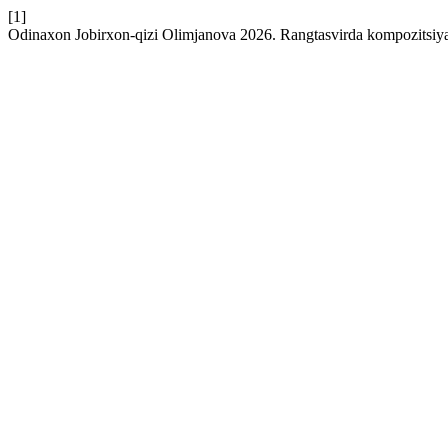
[1]
Odinaxon Jobirxon-qizi Olimjanova 2026. Rangtasvirda kompozitsiya 