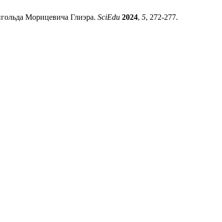
нгольда Морицевича Глиэра.
SciEdu
2024
,
5
, 272-277.