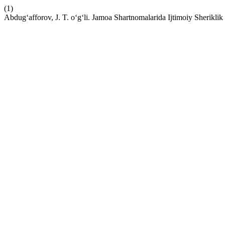
(1)
Abdug‘afforov, J. T. o‘g‘li. Jamoa Shartnomalarida Ijtimoiy Sherikli