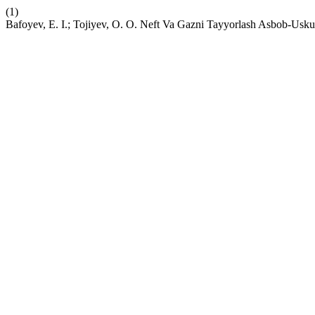
(1)
Bafoyev, E. I.; Tojiyev, O. O. Neft Va Gazni Tayyorlash Asbob-Usku