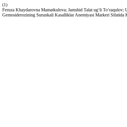
(1)
Feruza Khaydarovna Mamatkulova; Jamshid Talat ug‘li To‘raqulov; Um
Gemosiderozining Surunkali Kasalliklar Anemiyasi Markeri Sifatida 