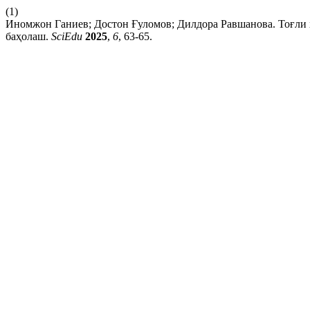
(1)
Иномжон Ганиев; Достон Ғуломов; Дилдора Равшанова. Тоғли 
баҳолаш.
SciEdu
2025
,
6
, 63-65.