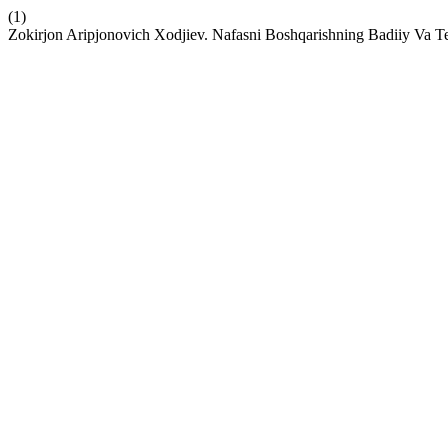
(1)
Zokirjon Aripjonovich Xodjiev. Nafasni Boshqarishning Badiiy Va T