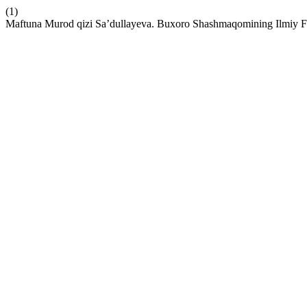
(1)
Maftuna Murod qizi Sa’dullayeva. Buxoro Shashmaqomining Ilmiy Fa