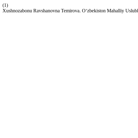
(1)
Xushnozabonu Ravshanovna Temirova. O‘zbekiston Mahalliy Uslublar