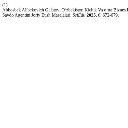
(1)
Abbosbek Alibekovich Galatov. O‘zbekiston Kichik Va o‘rta Biznes Ko
Savdo Agentini Joriy Etish Masalalari.
SciEdu
2025
,
6
, 672-679.