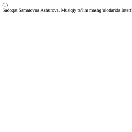
(1)
Sadoqat Sаmаtovnа Ashurova. Musiqiy ta’lim mashg‘ulotlarida Interf