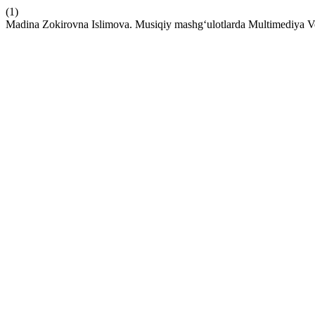
(1)
Madina Zokirovna Islimova. Musiqiy mashg‘ulotlarda Multimediya Vo