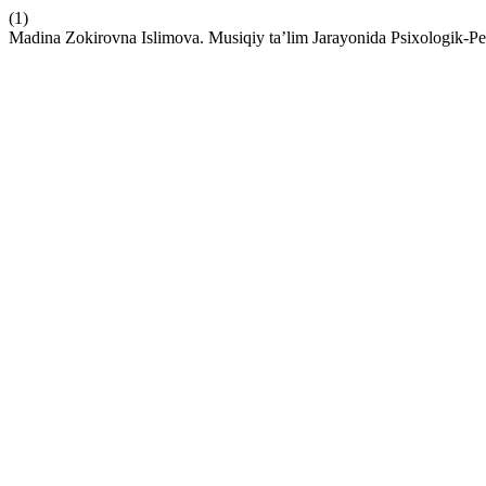
(1)
Madina Zokirovna Islimova. Musiqiy ta’lim Jarayonida Psixologik-P