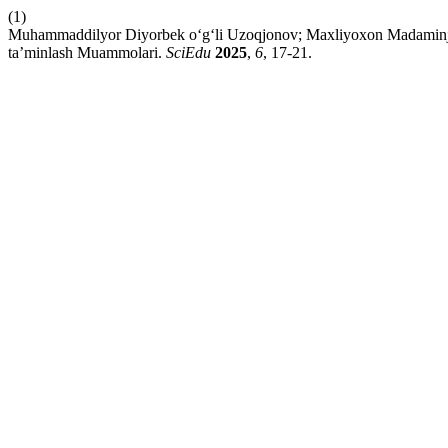
(1)
Muhammaddilyor Diyorbek o‘g‘li Uzoqjonov; Maxliyoxon Madaminjo
ta’minlash Muammolari.
SciEdu
2025
,
6
, 17-21.