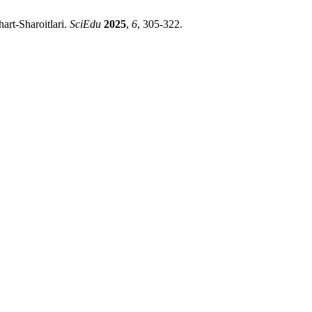
art-Sharoitlari.
SciEdu
2025
,
6
, 305-322.