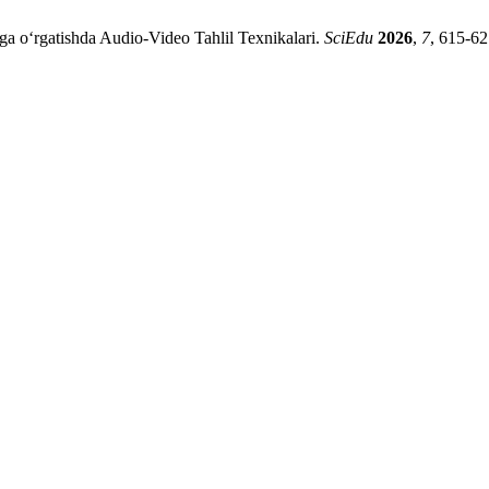
ga o‘rgatishda Audio-Video Tahlil Texnikalari.
SciEdu
2026
,
7
, 615-62