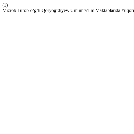
(1)
Mizrob Turob-o‘g‘li Qoryog‘diyev. Umumta’lim Maktablarida Yuqori S