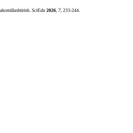
takоmillashtirish.
SciEdu
2026
,
7
, 233-244.