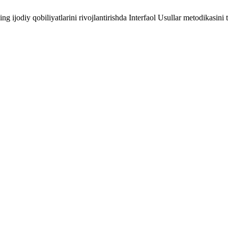
ijоdiy qоbiliyatlarini rivоjlantirishda Interfaol Usullar mеtоdikasini 