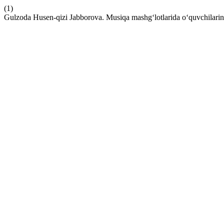
(1)
Gulzoda Husen-qizi Jabborova. Musiqa mashg‘lotlarida о‘quvchilarining 