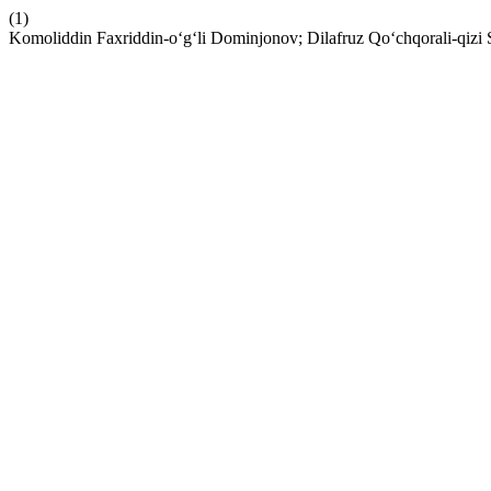
(1)
Komoliddin Faxriddin-o‘g‘li Dominjonov; Dilafruz Qo‘chqorali-qizi