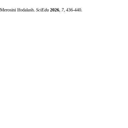
Merosini Ifodalash.
SciEdu
2026
,
7
, 436-440.