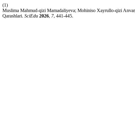
(1)
Muslima Mahmud-qizi Mamadaliyeva; Mohiniso Xayrullo-qizi Anvarj
Qarashlari.
SciEdu
2026
,
7
, 441-445.