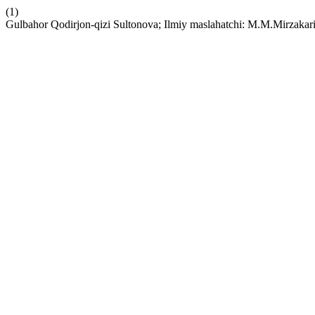
(1)
Gulbahor Qodirjon-qizi Sultonova; Ilmiy maslahatchi: M.M.Mirzakar