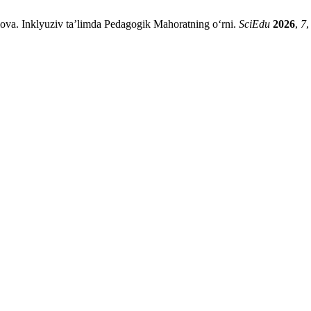
va. Inklyuziv ta’limda Pedagogik Mahoratning oʻrni.
SciEdu
2026
,
7
,