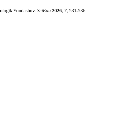
ixologik Yondashuv.
SciEdu
2026
,
7
, 531-536.