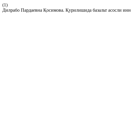
(1)
Дилрабо Пардаевна Қосимова. Қурилишида базальт асосли ин