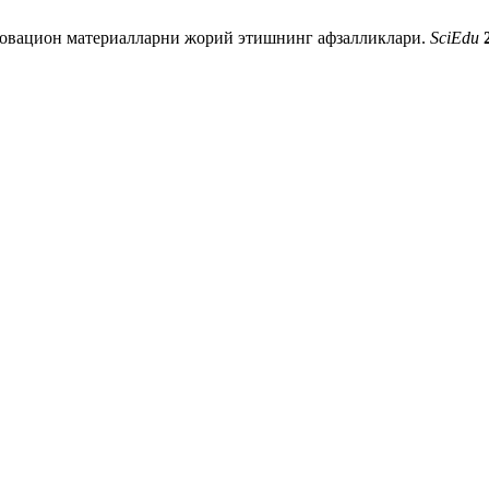
новацион материалларни жорий этишнинг афзалликлари.
SciEdu