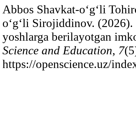
Abbos Shavkat-o‘g‘li Tohi
oʻgʻli Sirojiddinov. (2026)
yoshlarga berilayotgan imko
Science and Education
,
7
(5
https://openscience.uz/inde