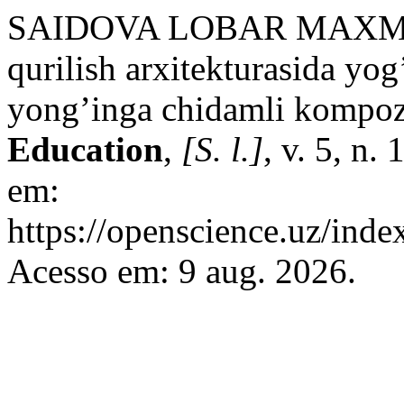
SAIDOVA LOBAR MAXMU
qurilish arxitekturasida yog
yong’inga chidamli kompozi
Education
,
[S. l.]
, v. 5, n.
em:
https://openscience.uz/inde
Acesso em: 9 aug. 2026.