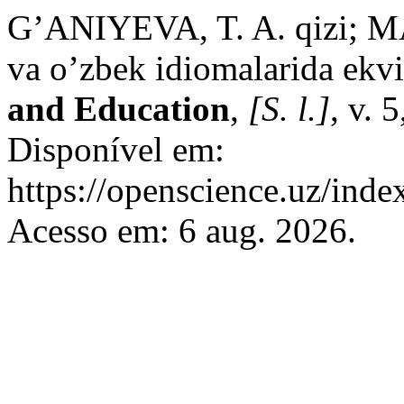
G’ANIYEVA, T. A. qizi; M
va o’zbek idiomalarida ekvi
and Education
,
[S. l.]
, v. 
Disponível em:
https://openscience.uz/inde
Acesso em: 6 aug. 2026.