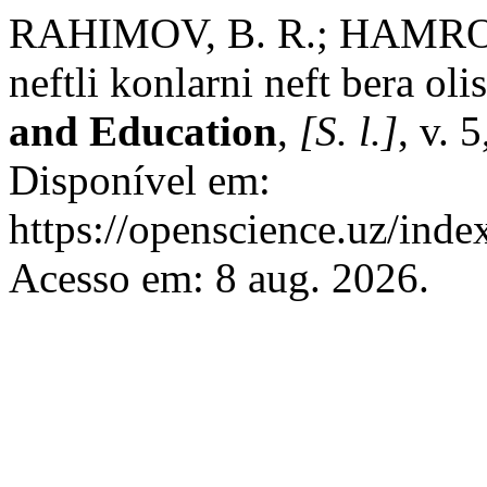
RAHIMOV, B. R.; HAMROY
neftli konlarni neft bera oli
and Education
,
[S. l.]
, v. 
Disponível em:
https://openscience.uz/inde
Acesso em: 8 aug. 2026.