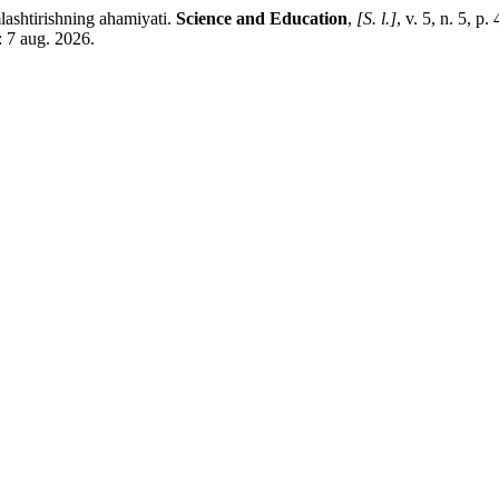
lashtirishning ahamiyati.
Science and Education
,
[S. l.]
, v. 5, n. 5, 
: 7 aug. 2026.