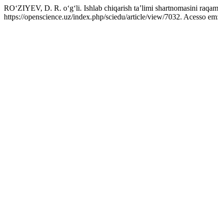
RO‘ZIYEV, D. R. o‘g‘li. Ishlab chiqarish ta’limi shartnomasini raqam
https://openscience.uz/index.php/sciedu/article/view/7032. Acesso em